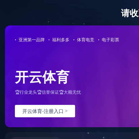
米兰体育平台官方网站
米兰体育平台官方
关于我们
新闻动态
网站-米兰（中
国）