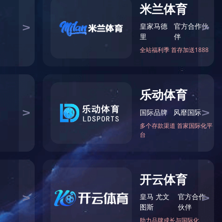
当前位置：
米兰体育平台官方网站
>>节能环保>>环保服务
废物资源综合利用评价报告
量：
7963
次
始编制内蒙古松塔水泥有限责任公司
工业固体废物
织专业力量梳理固废综合利用评价相关政策，结合
编制工作，对该项目实施起到了积极的推动作