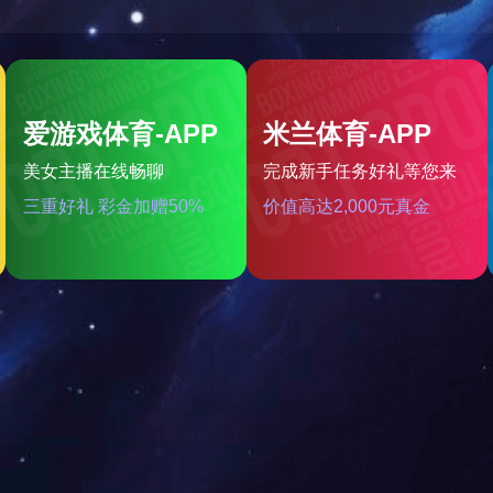
本文系原创稿件，仅代表作者立场，任何单位以及个人未经许可，不得擅