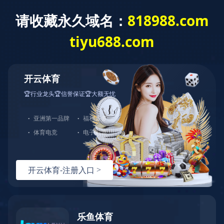
米兰体育平台官方网站
米兰体育平台官方
关于我们
新闻动态
网站-米兰（中
国）