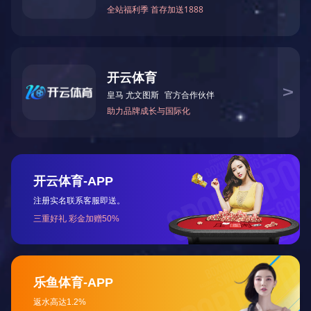
3.
响应人须
4.
响应人须
5.
响应人2
安全责任事故；
6.
响应人没
(//www.gsxt.
7.
响应人没有
信用中国网站查
8.
响应人须提
9.
响应人财
10.
响应人
员工持股（限非
会或员工集体出
11.
响应人
两个以上法人、
12.
响应人
分标段的同一招
13.
响应人
或者存在控股、