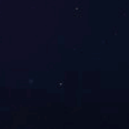
B
、如发现
责任;
C
、为保证
传报名资料时间
投标单位自负；
注：供应商须
七、响应文件的
（一）线上
供应商应在
行线上电子版响
中解密方式，到
【手动解密】等
（二）
纸质
纸质版响应文件
厦10层2号会议
（三）线上
件时可以是有效
则电子签章、签