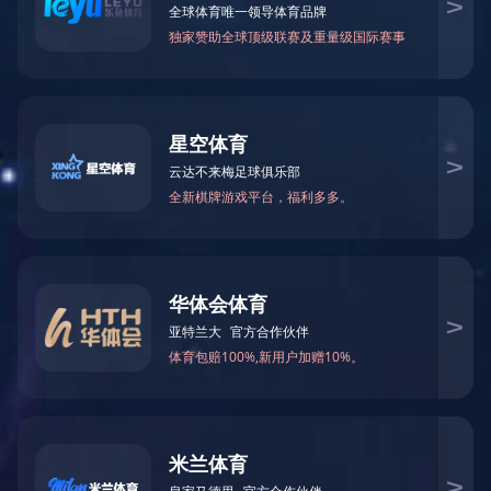
招标公告
招标采购
Bidding
中国
招标公告
中标公示
内蒙古中实
称“采购人”）
国际贸易代理
QCED-H-2
与谈判。本项目
查（同时递交纸
联系我们
一、
项目名称：