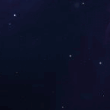
升了
推动